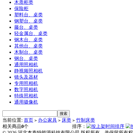
木质柜类
保险柜
塑料台、桌类
钢塑台、桌类
藤台、桌类
轻金属台、桌类
钢木台、桌类
其他台、桌类
木制台、桌类
钢台、桌类
通用照相机
静视频照相机
镜头及器材
专用照相机
数字照相机
特殊照相机
通用摄像机
当前位置:
首页
办公家具
床类
竹制床类
>
>
>
相关商品
0
个
排序：
© 2026 河北杰泰特能源科技有限公司 版权所有，并保留所有