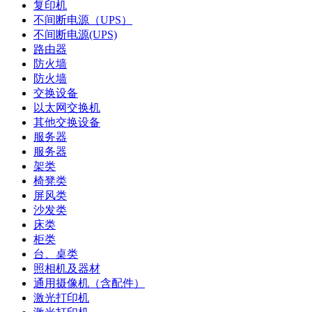
复印机
不间断电源（UPS）
不间断电源(UPS)
路由器
防火墙
防火墙
交换设备
以太网交换机
其他交换设备
服务器
服务器
架类
椅凳类
屏风类
沙发类
床类
柜类
台、桌类
照相机及器材
通用摄像机（含配件）
激光打印机