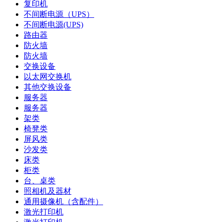
复印机
不间断电源（UPS）
不间断电源(UPS)
路由器
防火墙
防火墙
交换设备
以太网交换机
其他交换设备
服务器
服务器
架类
椅凳类
屏风类
沙发类
床类
柜类
台、桌类
照相机及器材
通用摄像机（含配件）
激光打印机