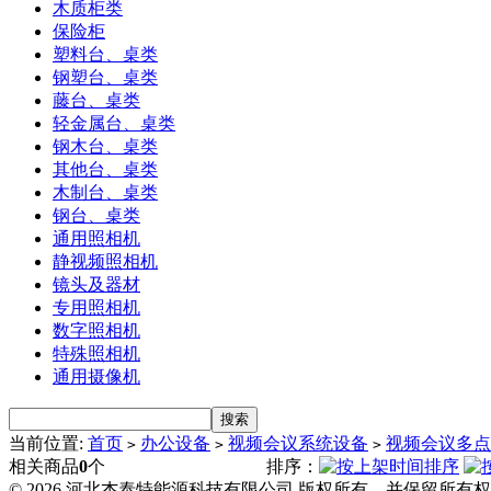
木质柜类
保险柜
塑料台、桌类
钢塑台、桌类
藤台、桌类
轻金属台、桌类
钢木台、桌类
其他台、桌类
木制台、桌类
钢台、桌类
通用照相机
静视频照相机
镜头及器材
专用照相机
数字照相机
特殊照相机
通用摄像机
当前位置:
首页
办公设备
视频会议系统设备
视频会议多点
>
>
>
相关商品
0
个
排序：
© 2026 河北杰泰特能源科技有限公司 版权所有，并保留所有