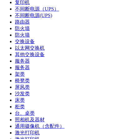
复印机
不间断电源（UPS）
不间断电源(UPS)
路由器
防火墙
防火墙
交换设备
以太网交换机
其他交换设备
服务器
服务器
架类
椅凳类
屏风类
沙发类
床类
柜类
台、桌类
照相机及器材
通用摄像机（含配件）
激光打印机