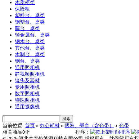
木质柜类
保险柜
塑料台、桌类
钢塑台、桌类
藤台、桌类
轻金属台、桌类
钢木台、桌类
其他台、桌类
木制台、桌类
钢台、桌类
通用照相机
静视频照相机
镜头及器材
专用照相机
数字照相机
特殊照相机
通用摄像机
当前位置:
首页
办公耗材
硒鼓、墨盒（含色带）
色带
>
>
>
相关商品
0
个
排序：
© 2026 河北杰泰特能源科技有限公司 版权所有，并保留所有