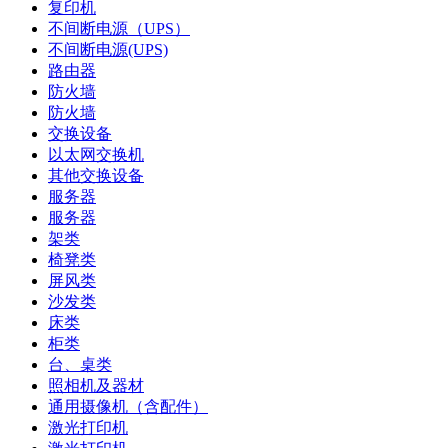
复印机
不间断电源（UPS）
不间断电源(UPS)
路由器
防火墙
防火墙
交换设备
以太网交换机
其他交换设备
服务器
服务器
架类
椅凳类
屏风类
沙发类
床类
柜类
台、桌类
照相机及器材
通用摄像机（含配件）
激光打印机