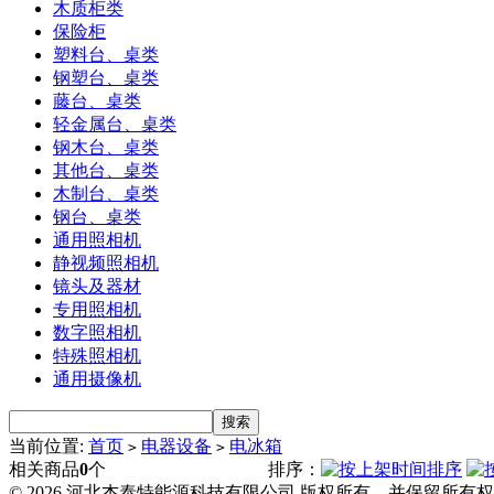
木质柜类
保险柜
塑料台、桌类
钢塑台、桌类
藤台、桌类
轻金属台、桌类
钢木台、桌类
其他台、桌类
木制台、桌类
钢台、桌类
通用照相机
静视频照相机
镜头及器材
专用照相机
数字照相机
特殊照相机
通用摄像机
当前位置:
首页
电器设备
电冰箱
>
>
相关商品
0
个
排序：
© 2026 河北杰泰特能源科技有限公司 版权所有，并保留所有