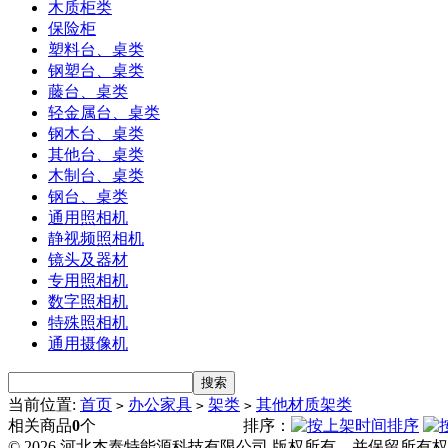
木质柜类
保险柜
塑料台、桌类
钢塑台、桌类
藤台、桌类
轻金属台、桌类
钢木台、桌类
其他台、桌类
木制台、桌类
钢台、桌类
通用照相机
静视频照相机
镜头及器材
专用照相机
数字照相机
特殊照相机
通用摄像机
当前位置:
首页
办公家具
架类
其他材质架类
>
>
>
相关商品
0
个
排序：
© 2026 河北杰泰特能源科技有限公司 版权所有，并保留所有