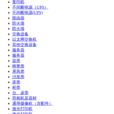
复印机
不间断电源（UPS）
不间断电源(UPS)
路由器
防火墙
防火墙
交换设备
以太网交换机
其他交换设备
服务器
服务器
架类
椅凳类
屏风类
沙发类
床类
柜类
台、桌类
照相机及器材
通用摄像机（含配件）
激光打印机