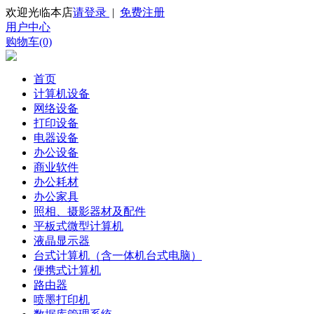
欢迎光临本店
请登录
|
免费注册
用户中心
购物车(0)
首页
计算机设备
网络设备
打印设备
电器设备
办公设备
商业软件
办公耗材
办公家具
照相、摄影器材及配件
平板式微型计算机
液晶显示器
台式计算机（含一体机台式电脑）
便携式计算机
路由器
喷墨打印机